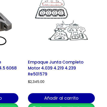
e
Empaque Junta Completo
4.5 6068
Motor 4.039 4.219 4.239
Re501579
$
2,345.00
o
Añadir al carrito