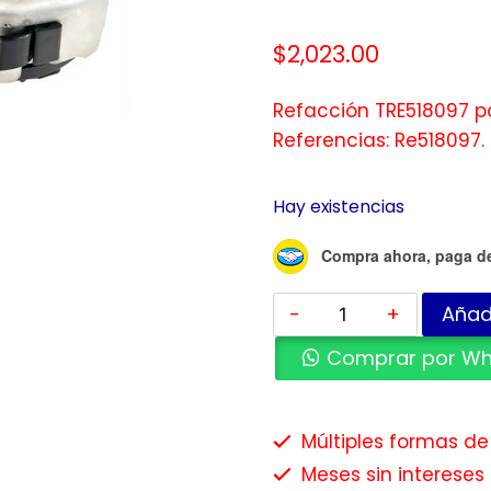
$
2,023.00
Refacción TRE518097 pa
Referencias: Re518097.
Hay existencias
Compra ahora, paga d
Añadi
Comprar por W
Múltiples formas d
Meses sin intereses 