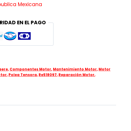
publica Mexicana
RIDAD EN EL PAGO
eere
,
Componentes Motor
,
Mantenimiento Motor
,
Motor
ctor
,
Polea Tensora
,
Re518097
,
Reparación Motor
,