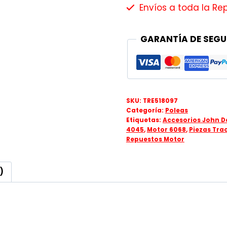
Envíos a toda la Re
GARANTÍA DE SEGU
SKU:
TRE518097
Categoría:
Poleas
Etiquetas:
Accesorios John D
4045
,
Motor 6068
,
Piezas Tra
Repuestos Motor
)