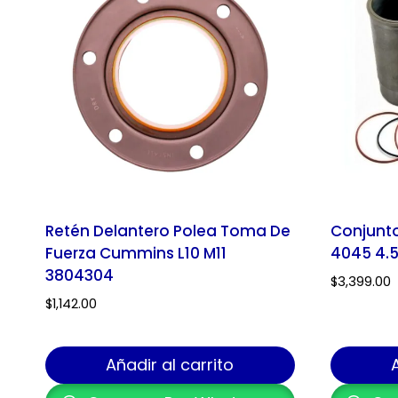
Retén Delantero Polea Toma De
Conjunt
Fuerza Cummins L10 M11
4045 4.5
3804304
$
3,399.00
$
1,142.00
Añadir al carrito